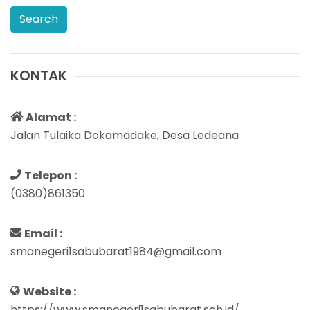
KONTAK
Alamat :
Jalan Tulaika Dokamadake, Desa Ledeana
Telepon :
(0380)861350
Email :
smanegeri1sabubarat1984@gmail.com
Website :
https://www.smanegeri1sabubarat.sch.id/