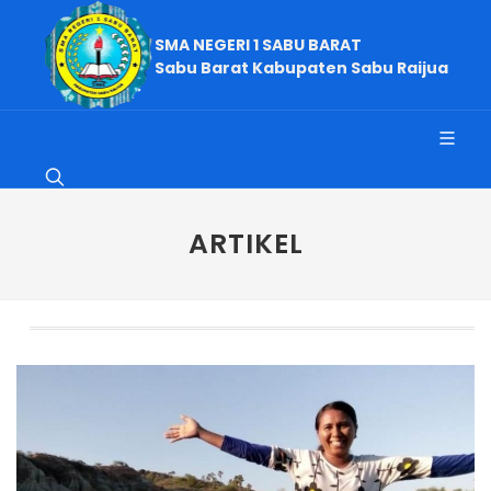
SMA NEGERI 1 SABU BARAT
Sabu Barat Kabupaten Sabu Raijua
ARTIKEL